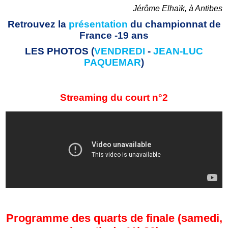
Jérôme Elhaïk, à Antibes
Retrouvez la
présentation
du championnat de
France -19 ans
LES PHOTOS (
VENDREDI
-
JEAN-LUC
PAQUEMAR
)
Streaming du court n°2
Programme des quarts de finale (samedi,