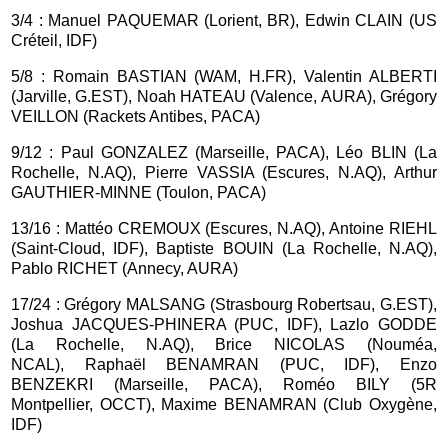
3/4 : Manuel PAQUEMAR (Lorient, BR), Edwin CLAIN (US
Créteil, IDF)
5/8 : Romain BASTIAN (WAM, H.FR), Valentin ALBERTI
(Jarville, G.EST), Noah HATEAU (Valence, AURA), Grégory
VEILLON (Rackets Antibes, PACA)
9/12 : Paul GONZALEZ (Marseille, PACA), Léo BLIN (La
Rochelle, N.AQ), Pierre VASSIA (Escures, N.AQ), Arthur
GAUTHIER-MINNE (Toulon, PACA)
13/16 : Mattéo CREMOUX (Escures, N.AQ), Antoine RIEHL
(Saint-Cloud, IDF), Baptiste BOUIN (La Rochelle, N.AQ),
Pablo RICHET (Annecy, AURA)
17/24 : Grégory MALSANG (Strasbourg Robertsau, G.EST),
Joshua JACQUES-PHINERA (PUC, IDF), Lazlo GODDE
(La Rochelle, N.AQ), Brice NICOLAS (Nouméa,
NCAL), Raphaël BENAMRAN (PUC, IDF), Enzo
BENZEKRI (Marseille, PACA), Roméo BILY (5R
Montpellier, OCCT), Maxime BENAMRAN (Club Oxygène,
IDF)