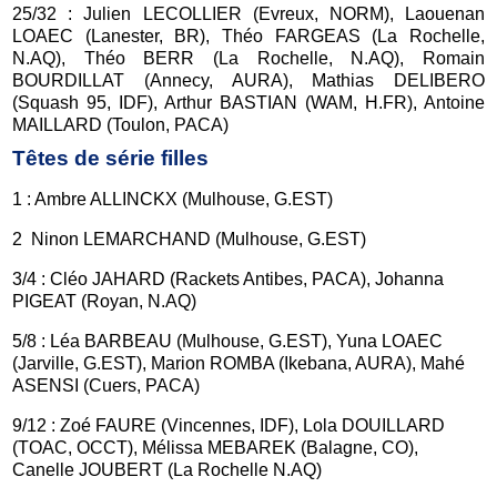
25/32 : Julien LECOLLIER (Evreux, NORM), Laouenan
LOAEC (Lanester, BR), Théo FARGEAS (La Rochelle,
N.AQ), Théo BERR (La Rochelle, N.AQ), Romain
BOURDILLAT (Annecy, AURA), Mathias DELIBERO
(Squash 95, IDF), Arthur BASTIAN (WAM, H.FR), Antoine
MAILLARD (Toulon, PACA)
Têtes de série filles
1 : Ambre ALLINCKX (Mulhouse, G.EST)
2 Ninon LEMARCHAND (Mulhouse, G.EST)
3/4 : Cléo JAHARD (Rackets Antibes, PACA), Johanna
PIGEAT (Royan, N.AQ)
5/8 : Léa BARBEAU (Mulhouse, G.EST), Yuna LOAEC
(Jarville, G.EST), Marion ROMBA (Ikebana, AURA), Mahé
ASENSI (Cuers, PACA)
9/12 : Zoé FAURE (Vincennes, IDF), Lola DOUILLARD
(TOAC, OCCT), Mélissa MEBAREK (Balagne, CO),
Canelle JOUBERT (La Rochelle N.AQ)