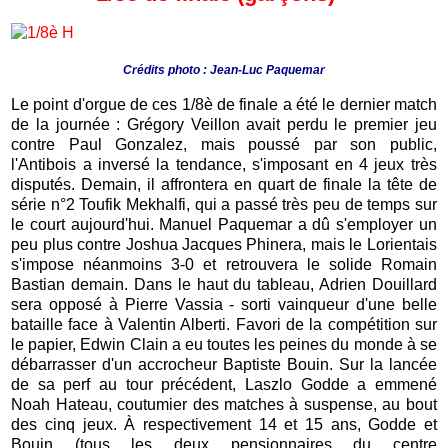
Crédits photo : Jean-Luc Paquemar
Le point d'orgue de ces 1/8è de finale a été le dernier match
de la journée : Grégory Veillon avait perdu le premier jeu
contre Paul Gonzalez, mais poussé par son public,
l'Antibois a inversé la tendance, s'imposant en 4 jeux très
disputés. Demain, il affrontera en quart de finale la tête de
série n°2 Toufik Mekhalfi, qui a passé très peu de temps sur
le court aujourd'hui. Manuel Paquemar a dû s'employer un
peu plus contre Joshua Jacques Phinera, mais le Lorientais
s'impose néanmoins 3-0 et retrouvera le solide Romain
Bastian demain. Dans le haut du tableau, Adrien Douillard
sera opposé à Pierre Vassia - sorti vainqueur d'une belle
bataille face à Valentin Alberti. Favori de la compétition sur
le papier, Edwin Clain a eu toutes les peines du monde à se
débarrasser d'un accrocheur Baptiste Bouin. Sur la lancée
de sa perf au tour précédent, Laszlo Godde a emmené
Noah Hateau, coutumier des matches à suspense, au bout
des cinq jeux.
À respectivement 14 et 15 ans, Godde et
Bouin (tous les deux pensionnaires du centre