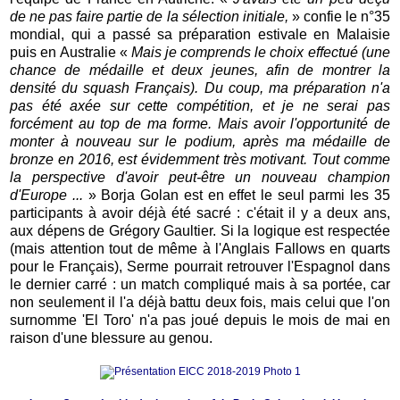
de ne pas faire partie de la sélection initiale,
» confie le n°35
mondial, qui a passé sa préparation estivale en Malaisie
puis en Australie «
Mais je comprends le choix effectué (une
chance de médaille et deux jeunes, afin de montrer la
densité du squash Français). Du coup, ma préparation n'a
pas été axée sur cette compétition, et je ne serai pas
forcément au top de ma forme. Mais avoir l'opportunité de
monter à nouveau sur le podium, après ma médaille de
bronze en 2016, est évidemment très motivant. Tout comme
la perspective d'avoir peut-être un nouveau champion
d'Europe ...
» Borja Golan est en effet le seul parmi les 35
participants à avoir déjà été sacré : c'était il y a deux ans,
aux dépens de Grégory Gaultier. Si la logique est respectée
(mais attention tout de même à l'Anglais Fallows en quarts
pour le Français), Serme pourrait retrouver l'Espagnol dans
le dernier carré : un match compliqué mais à sa portée, car
non seulement il l'a déjà battu deux fois, mais celui que l'on
surnomme 'El Toro' n'a pas joué depuis le mois de mai en
raison d'une blessure au genou.