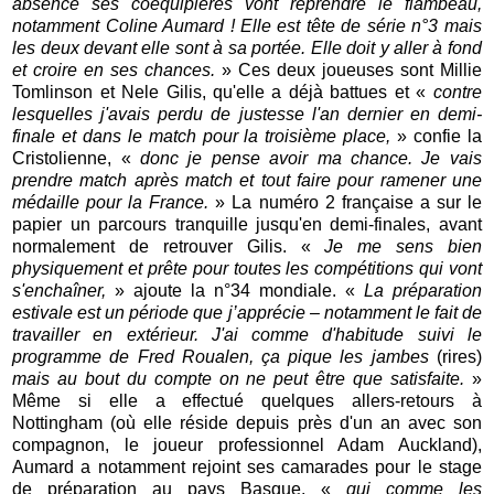
absence ses coéquipières vont reprendre le flambeau,
notamment Coline Aumard ! Elle est tête de série n°3 mais
les deux devant elle sont à sa portée. Elle doit y aller à fond
et croire en ses chances.
» Ces deux joueuses sont Millie
Tomlinson et Nele Gilis, qu'elle a déjà battues et «
contre
lesquelles j'avais perdu de justesse l'an dernier en demi-
finale et dans le match pour la troisième place,
» confie la
Cristolienne, «
donc je pense avoir ma chance. Je vais
prendre match après match et tout faire pour ramener une
médaille pour la France.
» La numéro 2 française a sur le
papier un parcours tranquille jusqu'en demi-finales, avant
normalement de retrouver Gilis. «
Je me sens bien
physiquement et prête pour toutes les compétitions qui vont
s'enchaîner,
» ajoute la n°34 mondiale. «
La préparation
estivale est un période que j’apprécie – notamment le fait de
travailler en extérieur. J'ai comme d'habitude suivi le
programme de Fred Roualen, ça pique les jambes
(rires)
mais au bout du compte on ne peut être que satisfaite.
»
Même si elle a effectué quelques allers-retours à
Nottingham (où elle réside depuis près d'un an avec son
compagnon, le joueur professionnel Adam Auckland),
Aumard a notamment rejoint ses camarades pour le stage
de préparation au pays Basque, «
qui comme les