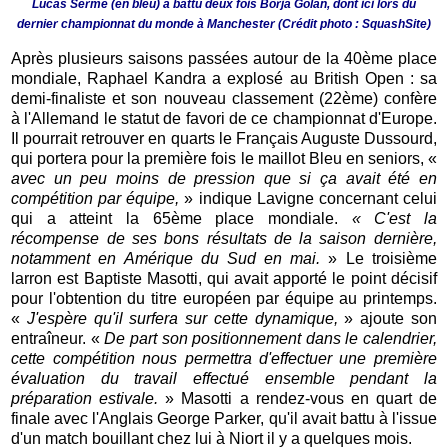
Lucas Serme (en bleu) a battu deux fois Borja Golan, dont ici lors du
dernier championnat du monde à Manchester (Crédit photo : SquashSite)
Après plusieurs saisons passées autour de la 40ème place
mondiale, Raphael Kandra a explosé au British Open : sa
demi-finaliste et son nouveau classement (22ème) confère
à l'Allemand le statut de favori de ce championnat d'Europe.
Il pourrait retrouver en quarts le Français Auguste Dussourd,
qui portera pour la première fois le maillot Bleu en seniors, «
avec un peu moins de pression que si ça avait été en
compétition par équipe,
» indique Lavigne concernant celui
qui a atteint la 65ème place mondiale.
« C'est la
récompense de ses bons résultats de la saison dernière,
notamment en Amérique du Sud en mai.
» Le troisième
larron est Baptiste Masotti, qui avait apporté le point décisif
pour l'obtention du titre européen par équipe au printemps.
«
J'espère qu'il surfera sur cette dynamique,
» ajoute son
entraîneur. «
De part son positionnement dans le calendrier,
cette compétition nous permettra d'effectuer une première
évaluation du travail effectué ensemble pendant la
préparation estivale.
» Masotti a rendez-vous en quart de
finale avec l'Anglais George Parker, qu'il avait battu à l'issue
d'un match bouillant chez lui à Niort il y a quelques mois.