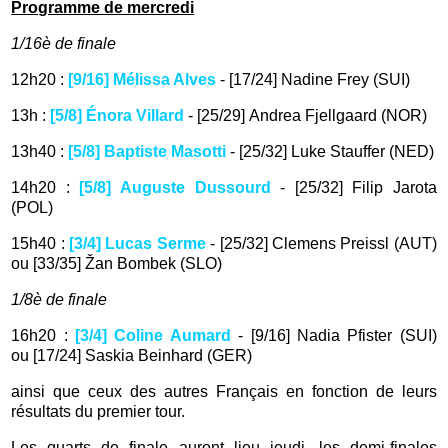
Programme de mercredi
1/16è de finale
12h20 :
[9/16] Mélissa Alves
-
[17/24]
Nadine Frey (SUI)
13h :
[5/8] Énora Villard
-
[25/29]
Andrea Fjellgaard (NOR)
13h40 :
[5/8] Baptiste Masotti
-
[25/32]
Luke Stauffer (NED)
14h20 :
[5/8] Auguste Dussourd
-
[25/32]
Filip Jarota
(POL
)
15h40 :
[3/4] Lucas Serme
-
[25/32]
Clemens Preissl (AUT)
ou
[33/35]
Žan Bombek (SLO)
1/8è de finale
16h20 :
[3/4] Coline Aumard
- [9/16] Nadia Pfister (SUI)
ou [17/24] Saskia Beinhard (GER)
ainsi que ceux des autres Français en fonction de leurs
résultats du premier tour.
Les quarts de finale auront lieu jeudi, les demi-finales