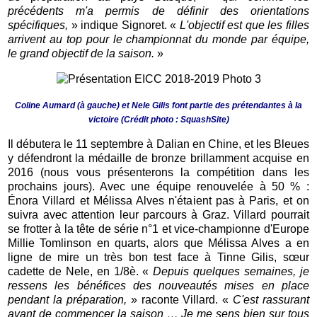
précédents m'a permis de définir des orientations
spécifiques,
» indique Signoret. «
L'objectif est que les filles
arrivent au top pour le championnat du monde par équipe,
le grand objectif de la saison.
»
Coline Aumard (à gauche) et Nele Gilis font partie des prétendantes à la
victoire (Crédit photo : SquashSite)
Il débutera le 11 septembre à Dalian en Chine, et les Bleues
y défendront la médaille de bronze brillamment acquise en
2016 (nous vous présenterons la compétition dans les
prochains jours). Avec une équipe renouvelée à 50 % :
Énora Villard et Mélissa Alves n'étaient pas à Paris, et on
suivra avec attention leur parcours à Graz. Villard pourrait
se frotter à la tête de série n°1 et vice-championne d'Europe
Millie Tomlinson en quarts, alors que Mélissa Alves a en
ligne de mire un très bon test face à Tinne Gilis, sœur
cadette de Nele, en 1/8è. «
Depuis quelques semaines, je
ressens les bénéfices des nouveautés mises en place
pendant la préparation,
» raconte Villard. «
C'est rassurant
avant de commencer la saison … Je me sens bien sur tous