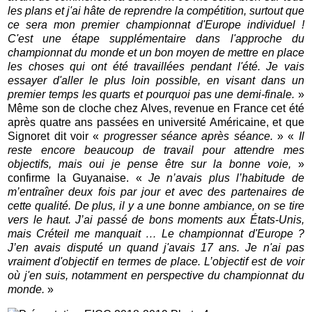
les plans et j'ai hâte de reprendre la compétition, surtout que
ce sera mon premier championnat d'Europe individuel !
C'est une étape supplémentaire dans l'approche du
championnat du monde et un bon moyen de mettre en place
les choses qui ont été travaillées pendant l'été. Je vais
essayer d'aller le plus loin possible, en visant dans un
premier temps les quarts et pourquoi pas une demi-finale.
»
Même son de cloche chez Alves, revenue en France cet été
après quatre ans passées en université Américaine, et que
Signoret dit voir «
progresser séance après séance.
» «
Il
reste encore beaucoup de travail pour attendre mes
objectifs, mais oui je pense être sur la bonne voie,
»
confirme la Guyanaise. «
Je n’avais plus l’habitude de
m’entraîner deux fois par jour et avec des partenaires de
cette qualité. De plus, il y a une bonne ambiance, on se tire
vers le haut. J’ai passé de bons moments aux
É
tats-Unis,
mais Créteil me manquait … Le championnat d'Europe ?
J’en avais disputé un quand j'avais 17 ans. Je n'ai pas
vraiment d'objectif en termes de place. L’objectif est de voir
où j'en suis, notamment en perspective du championnat du
monde.
»