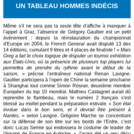
UN TABLEAU HOMMES INDÉCIS
Même s'il ne sera pas la seule tête d'affiche à manquer à
l'appel à Graz, l'absence de Grégory Gaultier est un petit
événement : depuis la réinstauration du championnat
d'Europe en 2004, le
French General
avait disputé 13 des
14 éditions, cumulant 9 titres et 4 places de finaliste ! «
Mais
Greg a fait le choix logique de disputer un tournoi exhibition
aux États-Unis, où la présence de plusieurs top players lui
permettra de prendre du rythme avant le début de la
saison,
» précise l'entraîneur national Renan Lavigne.
Gaultier participera à l'open de Chine la semaine prochaine
à Shanghai tout comme Simon Rösner, deuxième membre
Européen du top 10 mondial. Mathieu Castagnet aurait dû
reprendre le flambeau, mais le numéro 2 français s'est
blessé au mollet pendant la préparation estivale. «
Son état
évolue dans le bon sens, et il devrait être présent à
Nantes,
» selon Lavigne. Grégoire Marche se concentrant
sur la défense de son titre sur les bords de l'Erdre, c'est
donc Lucas Serme qui endossera le costume de leader de
l'équipe de France en Autriche. «
J'avais été un peu déçu