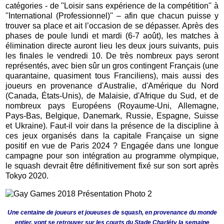
catégories - de ''Loisir sans expérience de la compétition'' à
''International (Professionnel)'' – afin que chacun puisse y
trouver sa place et ait l’occasion de se dépasser. Après des
phases de poule lundi et mardi (6-7 août), les matches à
élimination directe auront lieu les deux jours suivants, puis
les finales le vendredi 10. De très nombreux pays seront
représentés, avec bien sûr un gros contingent Français (une
quarantaine, quasiment tous Franciliens), mais aussi des
joueurs en provenance d'Australie, d'Amérique du Nord
(Canada, États-Unis), de Malaisie, d'Afrique du Sud, et de
nombreux pays Européens (Royaume-Uni, Allemagne,
Pays-Bas, Belgique, Danemark, Russie, Espagne, Suisse
et Ukraine). Faut-il voir dans la présence de la discipline à
ces jeux organisés dans la capitale Française un signe
positif en vue de Paris 2024 ? Engagée dans une longue
campagne pour son intégration au programme olympique,
le squash devrait être définitivement fixé sur son sort après
Tokyo 2020.
Une centaine de joueurs et joueuses de squash, en provenance du monde
entier, vont se retrouver sur les courts du Stade Charléty la semaine