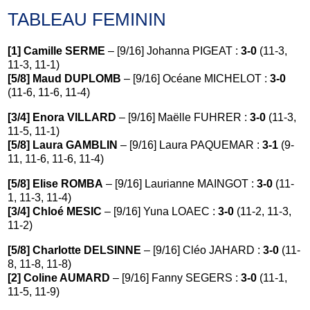
TABLEAU FEMININ
[1] Camille SERME
– [9/16] Johanna PIGEAT :
3-0
(11-3,
11-3, 11-1)
[5/8] Maud DUPLOMB
– [9/16] Océane MICHELOT :
3-0
(11-6, 11-6, 11-4)
[3/4] Enora VILLARD
– [9/16] Maëlle FUHRER :
3-0
(11-3,
11-5, 11-1)
[5/8] Laura GAMBLIN
– [9/16] Laura PAQUEMAR :
3-1
(9-
11, 11-6, 11-6, 11-4)
[5/8] Elise ROMBA
– [9/16] Laurianne MAINGOT :
3-0
(11-
1, 11-3, 11-4)
[3/4] Chloé MESIC
– [9/16] Yuna LOAEC :
3-0
(11-2, 11-3,
11-2)
[5/8] Charlotte DELSINNE
– [9/16] Cléo JAHARD :
3-0
(11-
8, 11-8, 11-8)
[2] Coline AUMARD
– [9/16] Fanny SEGERS :
3-0
(11-1,
11-5, 11-9)