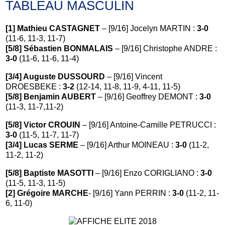
TABLEAU MASCULIN
[1] Mathieu CASTAGNET
– [9/16] Jocelyn MARTIN :
3-0
(11-6, 11-3, 11-7)
[5/8] Sébastien BONMALAIS
– [9/16] Christophe ANDRE :
3-0
(11-6, 11-6, 11-4)
[3/4] Auguste DUSSOURD
– [9/16] Vincent
DROESBEKE :
3-2
(12-14, 11-8, 11-9, 4-11, 11-5)
[5/8] Benjamin AUBERT
– [9/16] Geoffrey DEMONT :
3-0
(11-3, 11-7,11-2)
[5/8] Victor CROUIN
– [9/16] Antoine-Camille PETRUCCI :
3-0
(11-5, 11-7, 11-7)
[3/4] Lucas SERME
– [9/16] Arthur MOINEAU :
3-0
(11-2,
11-2, 11-2)
[5/8] Baptiste MASOTTI
– [9/16] Enzo CORIGLIANO :
3-0
(11-5, 11-3, 11-5)
[2] Grégoire MARCHE
- [9/16] Yann PERRIN :
3-0
(11-2, 11-
6, 11-0)