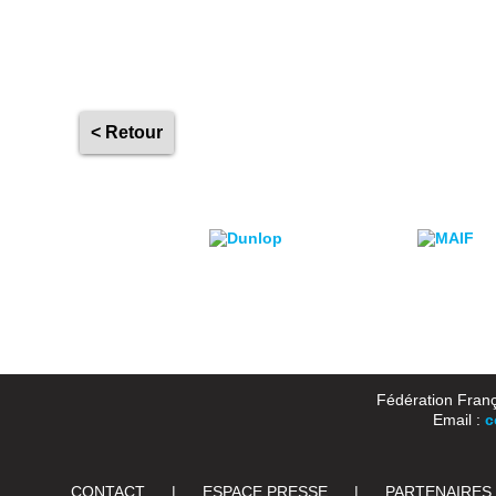
< Retour
Fédération Franç
Email :
c
CONTACT
|
ESPACE PRESSE
|
PARTENAIRES