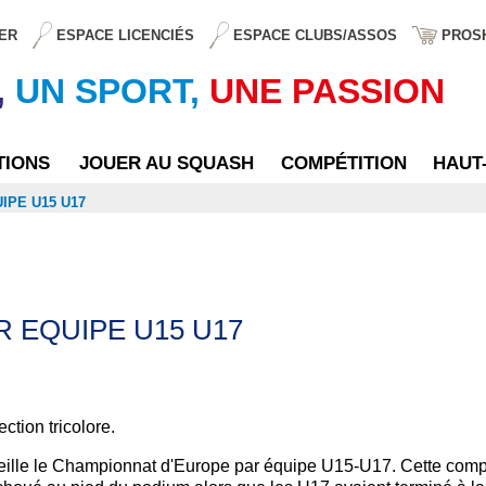
ER
ESPACE LICENCIÉS
ESPACE CLUBS/ASSOS
PROS
,
UN SPORT,
UNE PASSION
TIONS
JOUER AU SQUASH
COMPÉTITION
HAUT
IPE U15 U17
 EQUIPE U15 U17
tion tricolore.
eille le Championnat d'Europe par équipe U15-U17. Cette comp