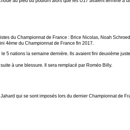
choué au pied du podium alors que les U17 avaient terminé à la
alistes du Championnat de France : Brice Nicolas, Noah Schroe
 fini 4ème du Championnat de France fin 2017.
le 5 nations la semaine dernière. Ils avaient fini deuxième juste 
 suite à une blessure. Il sera remplacé par Roméo Billy.
ahard qui se sont imposés lors du dernier Championnat de Franc