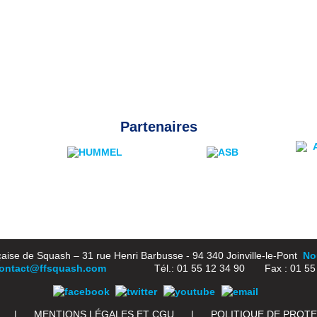
Partenaires
aise de Squash – 31 rue Henri Barbusse - 94 340 Joinville-le-Pont
Nou
ontact@ffsquash.com
Tél.: 01 55 12 34 90 Fax : 01 55 1
|
MENTIONS LÉGALES ET CGU
|
POLITIQUE DE PROT