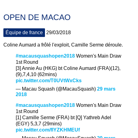
OPEN DE MACAO
Équipe de france
29/03/2018
Coline Aumard a frôlé l'exploit, Camille Serme déroule.
#macausquashopen2018
Women's Main Draw
1st Round
[3] Annie Au (HKG) bt Coline Aumard (FRA)(12),
(9),7,4,10 (62mins)
pic.twitter.com/T0UVtWxCks
— Macau Squash (@MacauSquash)
29 mars
2018
#macausquashopen2018
Women's Main Draw
1st Round
[1] Camille Serme (FRA) bt [Q] Yathreb Adel
(EGY) 5,3,7 (29mins)
pic.twitter.com/flYZKHMEUf