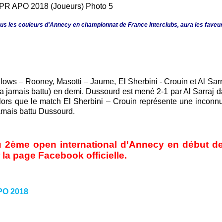
ous les couleurs d'Annecy en championnat de France Interclubs, aura les faveu
llows – Rooney, Masotti – Jaume, El Sherbini - Crouin et Al Sarr
n'a jamais battu) en demi. Dussourd est mené 2-1 par Al Sarraj d
rs que le match El Sherbini – Crouin représente une inconn
jamais battu Dussourd.
2ème open international d'Annecy en début de
 la page Facebook officielle.