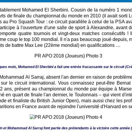
establement Mohamed El Sherbini. Cousin de la numéro 1 mondi
arts de finale du championnat du monde en 2010 (il avait sorti Lu
 au Pro Squash Tour : ce circuit parallèle à celui de la PSA av
rticipe à l'ouverture d'une salle de sport à Alexandrie, avant d
remporte quatre tournois et vingt-deux matches consécutifs ! 
e coup le top 100 mondial. Il n'a pas beaucoup joué depuis, mai
gts de battre Max Lee (22ème mondial) en qualifications …
ues mois, Mohamed El Sherbini a fait une entrée fracassante sur le circuit (Cré
r Mohammad Al Sarraj, absent l'an dernier en raison de problèm
 sur le circuit international. Vous connaissez peut-être Ber
 ans, présent au championnat du monde par équipe à Marseille,
 en quart de finale l'an dernier, le Toulonnais – qui vient d'in
 et finaliste du British Junior Open), mais aussi chez les profe
aritions en France avant de rejoindre l'université d'Harvard en 
 et Mohammad Al Sarraj font partie des prétendants à la victoire cette année (