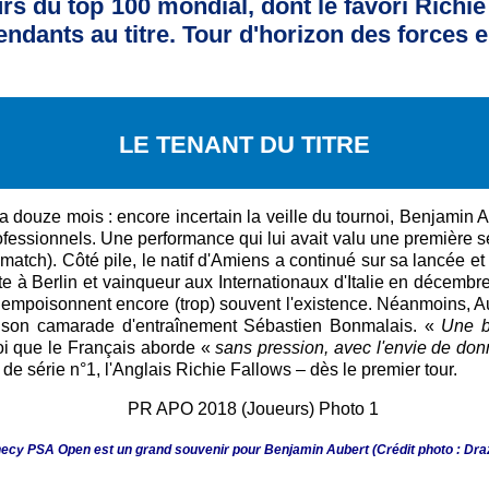
urs du top 100 mondial, dont le favori Richi
tendants au titre. Tour d'horizon des forces 
LE TENANT DU TITRE
 y a douze mois : encore incertain la veille du tournoi, Benjamin 
rofessionnels. Une performance qui lui avait valu une première sé
atch). Côté pile, le natif d'Amiens a continué sur sa lancée e
ste à Berlin et vainqueur aux Internationaux d'Italie en décembre
i empoisonnent encore (trop) souvent l'existence. Néanmoins, Aub
e son camarade d'entraînement Sébastien Bonmalais. «
Une b
oi que le Français aborde «
sans pression, avec l'envie de don
 de série n°1, l'Anglais Richie Fallows – dès le premier tour.
ecy PSA Open est un grand souvenir pour Benjamin Aubert
(Crédit photo : Dra