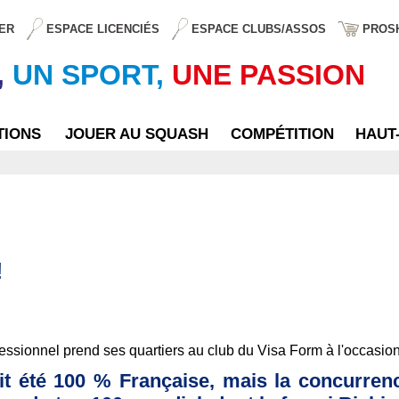
ER
ESPACE LICENCIÉS
ESPACE CLUBS/ASSOS
PROS
,
UN SPORT,
UNE PASSION
TIONS
JOUER AU SQUASH
COMPÉTITION
HAUT
!
rofessionnel prend ses quartiers au club du Visa Form à l'occa
vait été 100 % Française, mais la concurre