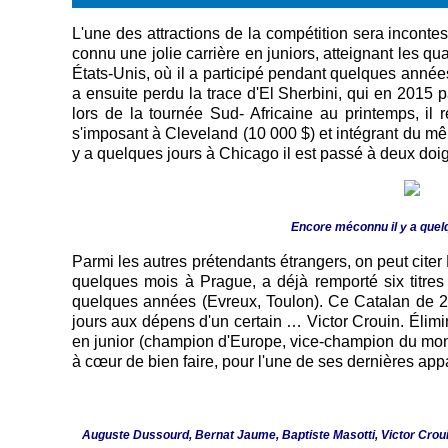
L'une des attractions de la compétition sera incont
connu une jolie carrière en juniors, atteignant les qu
États-Unis, où il a participé pendant quelques années
a ensuite perdu la trace d'El Sherbini, qui en 2015 pa
lors de la tournée Sud- Africaine au printemps, il 
s'imposant à Cleveland (10 000 $) et intégrant du mêm
y a quelques jours à Chicago il est passé à deux doi
Encore méconnu il y a quelq
Parmi les autres prétendants étrangers, on peut cite
quelques mois à Prague, a déjà remporté six titres
quelques années (Evreux, Toulon). Ce Catalan de 22
jours aux dépens d'un certain … Victor Crouin. Éliminé
en junior (champion d'Europe, vice-champion du monde
à cœur de bien faire, pour l'une de ses dernières app
Auguste Dussourd, Bernat Jaume, Baptiste Masotti, Victor Crouin