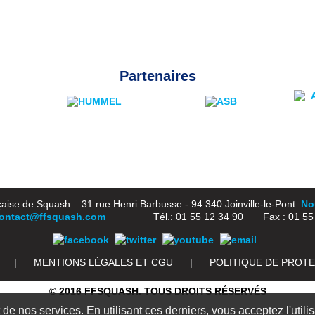
Partenaires
aise de Squash – 31 rue Henri Barbusse - 94 340 Joinville-le-Pont
Nou
ontact@ffsquash.com
Tél.: 01 55 12 34 90 Fax : 01 55 1
|
MENTIONS LÉGALES ET CGU
|
POLITIQUE DE PROT
© 2016 FFSQUASH. TOUS DROITS RÉSERVÉS
e nos services. En utilisant ces derniers, vous acceptez l'utili