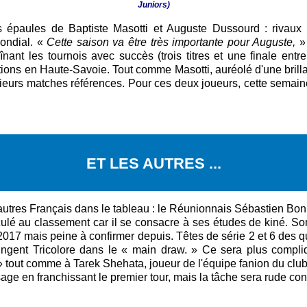
Juniors)
 épaules de Baptiste Masotti et Auguste Dussourd : rivaux d
mondial. «
Cette saison va être très importante pour Auguste,
»
înant les tournois avec succès (trois titres et une finale ent
ons en Haute-Savoie. Tout comme Masotti, auréolé d'une brillan
usieurs matches références. Pour ces deux joueurs, cette semai
ET LES AUTRES ...
autres Français dans le tableau : le Réunionnais Sébastien Bo
ulé au classement car il se consacre à ses études de kiné. Son
17 mais peine à confirmer depuis. Têtes de série 2 et 6 des qual
ingent Tricolore dans le « main draw. » Ce sera plus compl
, » tout comme à Tarek Shehata, joueur de l'équipe fanion du c
 usage en franchissant le premier tour, mais la tâche sera rude co