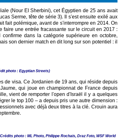
ale (Nour El Sherbini), cet Égyptien de 25 ans avait
cas Serme, tête de série 3). Il s'est ensuite exilé aux
ait fait polémique, avant de s'interrompre en 2014. On
e faire une entrée fracassante sur le circuit en 2017 :
Il confirme dans la catégorie supérieure en octobre,
s son dernier match en dit long sur son potentiel : il
dit photo : Egyptian Streets)
es de visa. Ce Jordanien de 19 ans, qui réside depuis
nat Jaume, qui joue en championnat de France depuis
 vient de remporter l'open d'Israël il y a quelques
tégrer le top 100 – a depuis pris une autre dimension :
ssionnels avec déjà deux titres à la clé. Crouin aura
septembre.
Crédits photo : ML Photo, Philippe Rochais, Draz Foto, WSF World