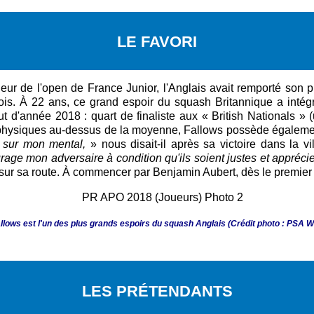
LE FAVORI
ur de l'open de France Junior, l'Anglais avait remporté son 
 mois. À 22 ans, ce grand espoir du squash Britannique a inté
d'année 2018 : quart de finaliste aux « British Nationals » (
physiques au-dessus de la moyenne, Fallows possède également
lé sur mon mental,
» nous disait-il après sa victoire dans la vi
age mon adversaire à condition qu'ils soient justes et appréci
sur sa route. À commencer par Benjamin Aubert, dès le premier 
llows est l'un des plus grands espoirs du squash Anglais (Crédit photo : PSA W
LES PRÉTENDANTS