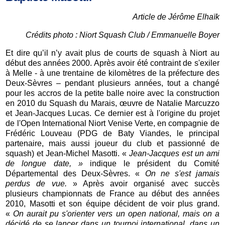
Article de Jérôme Elhaïk
Crédits photo : Niort Squash Club / Emmanuelle Boyer
Et dire qu’il n’y avait plus de courts de squash à Niort au
début des années 2000. Après avoir été contraint de s'exiler
à Melle - à une trentaine de kilomètres de la préfecture des
Deux-Sèvres – pendant plusieurs années, tout a changé
pour les accros de la petite balle noire avec la construction
en 2010 du Squash du Marais, œuvre de Natalie Marcuzzo
et Jean-Jacques Lucas. Ce dernier est à l'origine du projet
de l'Open International Niort Venise Verte, en compagnie de
Frédéric Louveau (PDG de Baty Viandes, le principal
partenaire, mais aussi joueur du club et passionné de
squash) et Jean-Michel Masotti. «
Jean-Jacques est un ami
de longue date, »
indique le président du Comité
Départemental des Deux-Sèvres. «
On ne s'est jamais
perdus de vue.
» Après avoir organisé avec succès
plusieurs championnats de France au début des années
2010, Masotti et son équipe décident de voir plus grand.
«
On aurait pu s'orienter vers un open national, mais on a
décidé de se lancer dans un tournoi international, dans un