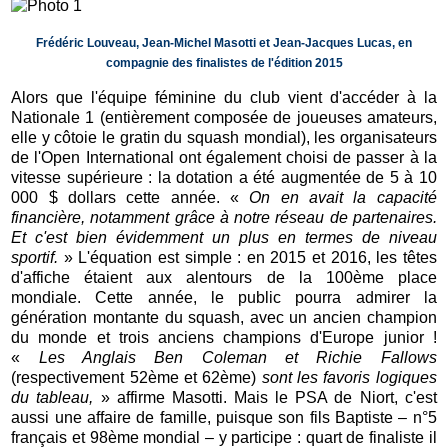
Frédéric Louveau, Jean-Michel Masotti et Jean-Jacques Lucas, en
compagnie des finalistes de l'édition 2015
Alors que l'équipe féminine du club vient d'accéder à la
Nationale 1 (entièrement composée de joueuses amateurs,
elle y côtoie le gratin du squash mondial), les organisateurs
de l'Open International ont également choisi de passer à la
vitesse supérieure : la dotation a été augmentée de 5 à 10
000 $ dollars cette année. «
On en avait la capacité
financière, notamment grâce à notre réseau de partenaires.
Et c'est bien évidemment un plus en termes de niveau
sportif.
» L'équation est simple : en 2015 et 2016, les têtes
d'affiche étaient aux alentours de la 100ème place
mondiale. Cette année, le public pourra admirer la
génération montante du squash, avec un ancien champion
du monde et trois anciens champions d'Europe junior !
«
Les Anglais Ben Coleman et Richie Fallows
(respectivement 52ème et 62ème)
sont les favoris logiques
du tableau,
» affirme Masotti. Mais le PSA de Niort, c'est
aussi une affaire de famille, puisque son fils Baptiste – n°5
français et 98ème mondial – y participe : quart de finaliste il