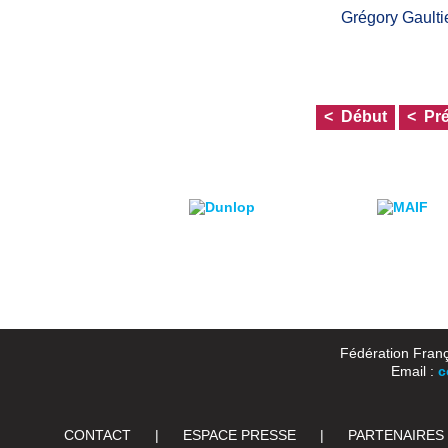
Grégory Gaulti
Début
Pr
Fédération Franç
Email :
c
CONTACT
|
ESPACE PRESSE
|
PARTENAIRES