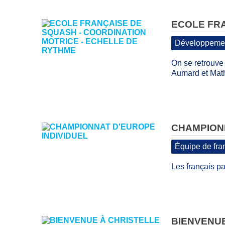
ECOLE FRA
Développemen
On se retrouve 
Aumard et Math
CHAMPIONN
Équipe de fra
Les français par
BIENVENUE