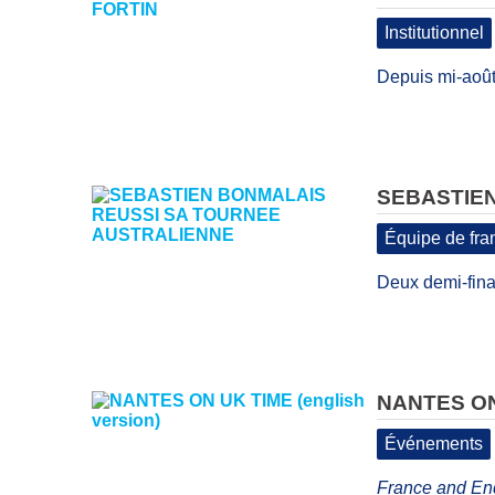
Institutionnel
Depuis mi-août
SEBASTIE
Équipe de fra
Deux demi-fina
NANTES ON 
Événements
France and Engl