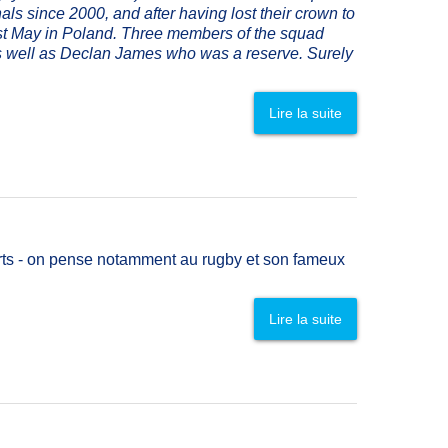
s since 2000, and after having lost their crown to
 last May in Poland. Three members of the squad
as well as Declan James who was a reserve. Surely
Lire la suite
ports - on pense notamment au rugby et son fameux
Lire la suite