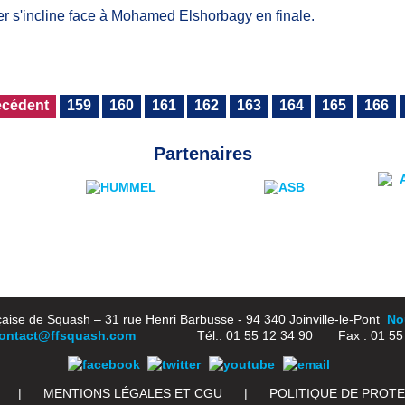
er s'incline face à Mohamed Elshorbagy en finale.
écédent
159
160
161
162
163
164
165
166
Partenaires
aise de Squash – 31 rue Henri Barbusse - 94 340 Joinville-le-Pont
Nou
ontact@ffsquash.com
Tél.: 01 55 12 34 90 Fax : 01 55 1
|
MENTIONS LÉGALES ET CGU
|
POLITIQUE DE PROT