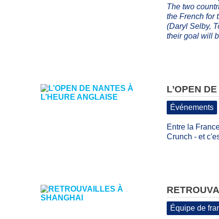
The two countr
the French for 
(Daryl Selby, 
their goal will 
L’OPEN DE
Événements
Entre la France
Crunch - et c'e
RETROUVA
Équipe de fra