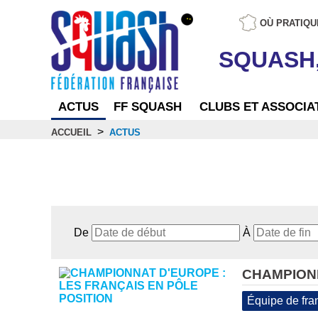
OÙ PRATIQU
SQUASH
ACTUS
FF SQUASH
CLUBS ET ASSOCIA
>
ACCUEIL
ACTUS
Actus
De
À
CHAMPIONN
Équipe de fra