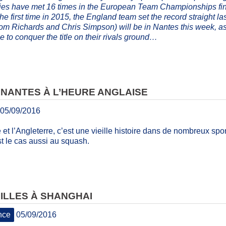
ies have met 16 times in the European Team Championships final
the first time in 2015, the England team set the record straight
Tom Richards and Chris Simpson) will be in Nantes this week, 
be to conquer the title on their rivals ground…
 NANTES À L’HEURE ANGLAISE
05/09/2016
 et l’Angleterre, c’est une vieille histoire dans de nombreux s
st le cas aussi au squash.
ILLES À SHANGHAI
nce
05/09/2016