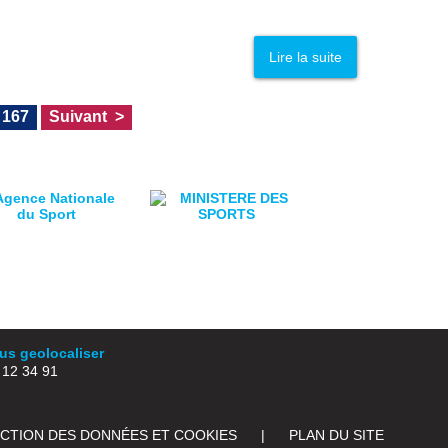
Lire la suite
167
Suivant
s geolocaliser
2 34 91
ECTION DES DONNÉES ET COOKIES
|
PLAN DU SITE