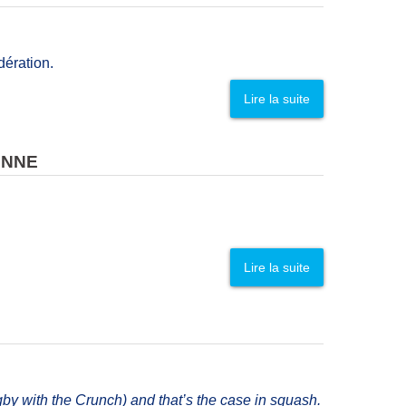
dération.
Lire la suite
ENNE
Lire la suite
by with the Crunch) and that’s the case in squash.